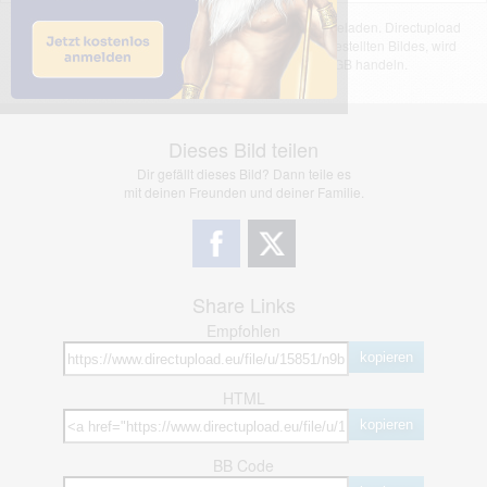
Das dargestellte Bild wurde von einem Nutzer hochgeladen. Directupload
übernimmt keinerlei Haftung für den Inhalt des dargestellten Bildes, wird
jedoch bei Verstößen nach §2(3) unserer AGB handeln.
Dieses Bild teilen
Dir gefällt dieses Bild? Dann teile es
mit deinen Freunden und deiner Familie.
Share Links
Empfohlen
kopieren
HTML
kopieren
BB Code