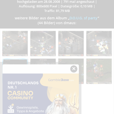
hochgeladen am 28.08.2008
|
791 mal angeschaut
|
Auflösung: 800x600 Pixel
|
Dateigröße: 0,10 MB
|
Traffic: 81,79 MB
weitere Bilder aus dem Album
„
D.O.U.G. sf party
”
(44 Bilder) von dmaus:
×