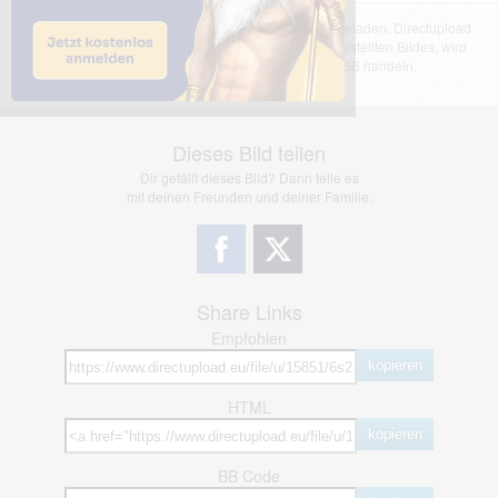
Das dargestellte Bild wurde von einem Nutzer hochgeladen. Directupload
übernimmt keinerlei Haftung für den Inhalt des dargestellten Bildes, wird
jedoch bei Verstößen nach §2(3) unserer AGB handeln.
Dieses Bild teilen
Dir gefällt dieses Bild? Dann teile es
mit deinen Freunden und deiner Familie.
Share Links
Empfohlen
kopieren
HTML
kopieren
BB Code