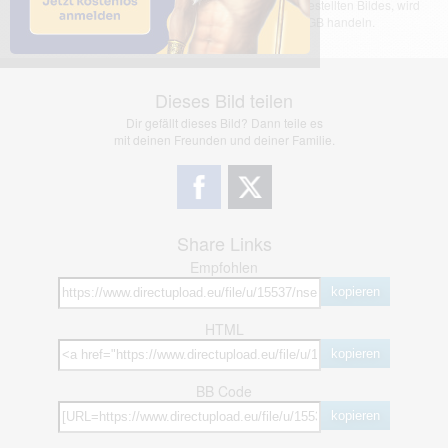
übernimmt keinerlei Haftung für den Inhalt des dargestellten Bildes, wird
jedoch bei Verstößen nach §2(3) unserer AGB handeln.
Dieses Bild teilen
Dir gefällt dieses Bild? Dann teile es
mit deinen Freunden und deiner Familie.
Share Links
Empfohlen
kopieren
HTML
kopieren
BB Code
kopieren