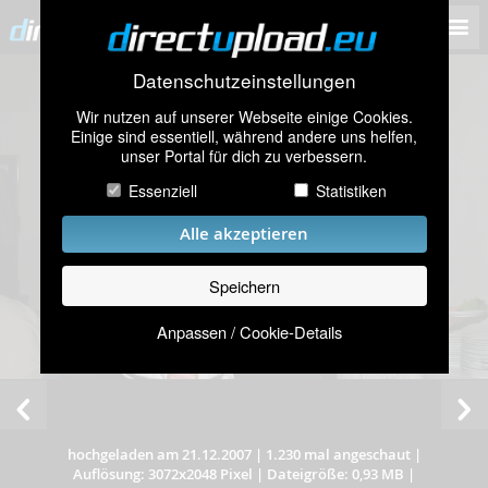
Datenschutzeinstellungen
Wir nutzen auf unserer Webseite einige Cookies.
Einige sind essentiell, während andere uns helfen,
unser Portal für dich zu verbessern.
Essenziell
Statistiken
Alle akzeptieren
Speichern
Anpassen / Cookie-Details
hochgeladen am 21.12.2007
|
1.230 mal angeschaut
|
Auflösung: 3072x2048 Pixel
|
Dateigröße: 0,93 MB
|