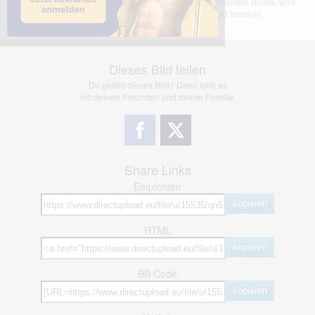
übernimmt keinerlei Haftung für den Inhalt des dargestellten Bildes, wird
jedoch bei Verstößen nach §2(3) unserer AGB handeln.
Dieses Bild teilen
Dir gefällt dieses Bild? Dann teile es
mit deinen Freunden und deiner Familie.
Share Links
Empfohlen
kopieren
HTML
kopieren
BB Code
kopieren