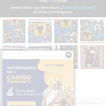
Traffic: 1.127,91 MB
weitere Bilder aus dem Album
„
BleiverglasungKarlV
”
(26 Bilder) von Belgistan:
×
Das dargestellte Bild wurde von einem Nutzer hochgeladen. Directupload