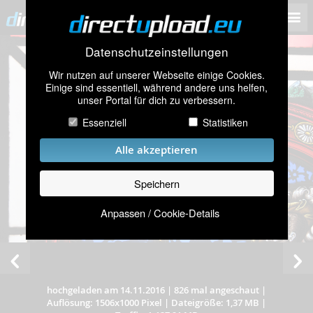
Datenschutzeinstellungen
Wir nutzen auf unserer Webseite einige Cookies.
Einige sind essentiell, während andere uns helfen,
unser Portal für dich zu verbessern.
Essenziell
Statistiken
Alle akzeptieren
Speichern
Anpassen / Cookie-Details
hochgeladen am 14.11.2016
|
826 mal angeschaut
|
Auflösung: 1506x1000 Pixel
|
Dateigröße: 1,37 MB
|