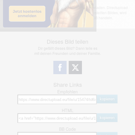
Das dargestellte Bild wurde von einem Nutzer hochgeladen. Directupload
übernimmt keinerlei Haftung für den Inhalt des dargestellten Bildes, wird
jedoch bei Verstößen nach §2(3) unserer AGB handeln.
Dieses Bild teilen
Dir gefällt dieses Bild? Dann teile es
mit deinen Freunden und deiner Familie.
Share Links
Empfohlen
kopieren
HTML
kopieren
BB Code