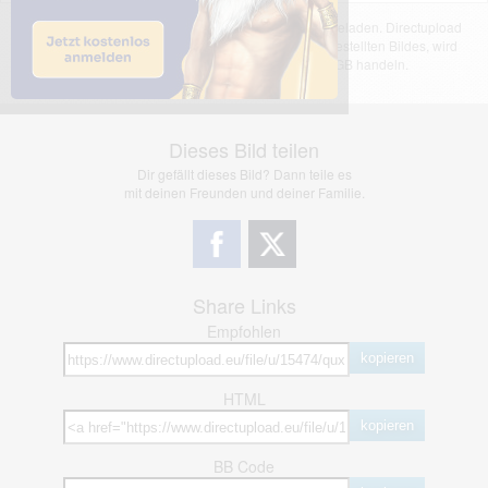
Das dargestellte Bild wurde von einem Nutzer hochgeladen. Directupload
übernimmt keinerlei Haftung für den Inhalt des dargestellten Bildes, wird
jedoch bei Verstößen nach §2(3) unserer AGB handeln.
Dieses Bild teilen
Dir gefällt dieses Bild? Dann teile es
mit deinen Freunden und deiner Familie.
Share Links
Empfohlen
kopieren
HTML
kopieren
BB Code