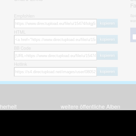
F
Empfohlen
Spa
war
kopieren
HTML
kopieren
BB Code
kopieren
Hotlink
kopieren
herheit
weitere öffentliche Alben
ses Bild melden (Abuse)
Autos & Verkehr
Zeich
 sieht meine Fotos
Computerspiele
Natur 
zerdaten Hinweis
Events & Parties
Sport &