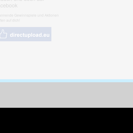
acebook
nnende Gewinnspiele und Aktionen
ten auf dich!
nungen & Kunst
& Tiere
 Freizeit