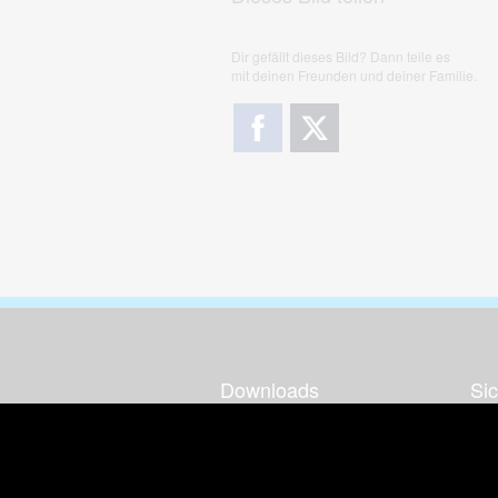
Dir gefällt dieses Bild? Dann teile es
mit deinen Freunden und deiner Familie.
Downloads
Sic
Dieses Bild downloaden
Die
Desktop Tools
Wer
Nut