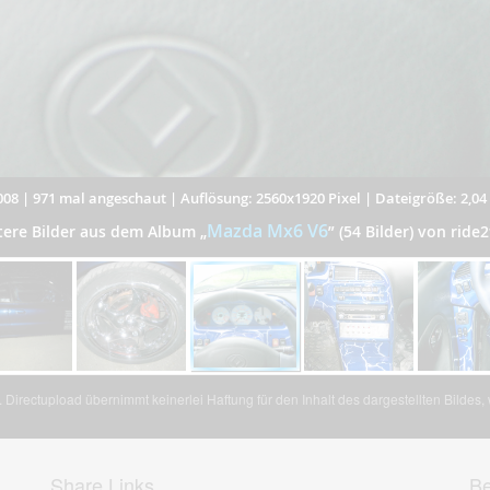
008
|
971 mal angeschaut
|
Auflösung: 2560x1920 Pixel
|
Dateigröße: 2,0
Mazda Mx6 V6
tere Bilder aus dem Album
„
”
(54 Bilder) von ride2
Directupload übernimmt keinerlei Haftung für den Inhalt des dargestellten Bildes
Share Links
Be