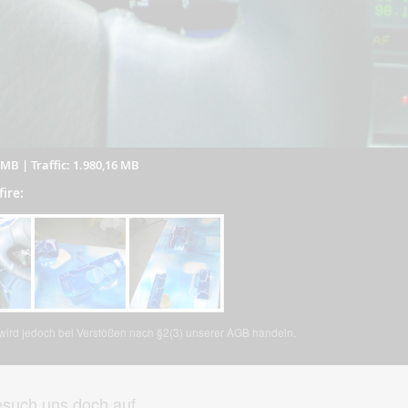
4 MB
|
Traffic: 1.980,16 MB
fire:
, wird jedoch bei Verstößen nach §2(3) unserer AGB handeln.
such uns doch auf