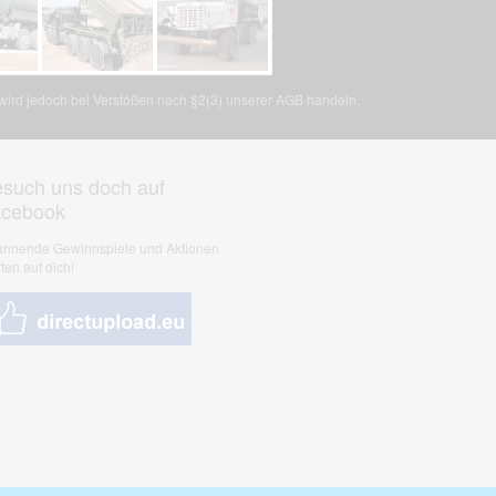
, wird jedoch bei Verstößen nach §2(3) unserer AGB handeln.
such uns doch auf
acebook
nnende Gewinnspiele und Aktionen
ten auf dich!