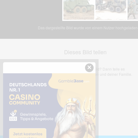
Das dargestellte Bild wurde von einem Nutzer hochgeladen. 
Dieses Bild teilen
×
Dir gefällt dieses Bild? Dann teile es
mit deinen Freunden und deiner Familie.