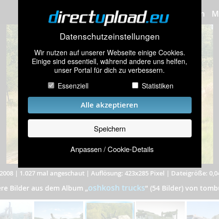
Bilder hochladen
M
Datenschutzeinstellungen
Wir nutzen auf unserer Webseite einige Cookies.
Einige sind essentiell, während andere uns helfen,
unser Portal für dich zu verbessern.
Essenziell
Statistiken
Alle akzeptieren
Speichern
Anpassen / Cookie-Details
2008
|
1.027 mal angeschaut
|
Auflösung: 423x285 Pixel
|
Dateigröße: 0,
oshkosh trucks
ere Bilder aus dem Album
„
”
(54 Bilder) von tomb