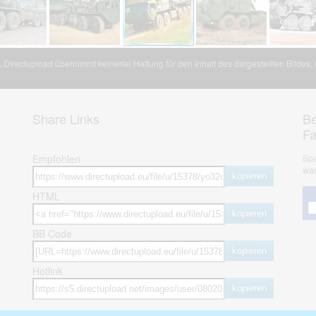
Directupload übernimmt keinerlei Haftung für den Inhalt des dargestellten Bildes
Share Links
Be
F
Empfohlen
Spa
war
kopieren
HTML
kopieren
BB Code
kopieren
Hotlink
kopieren