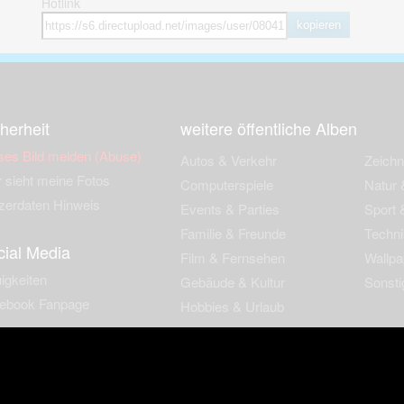
Hotlink
kopieren
herheit
weitere öffentliche Alben
ses Bild melden (Abuse)
Autos & Verkehr
Zeich
 sieht meine Fotos
Computerspiele
Natur 
zerdaten Hinweis
Events & Parties
Sport &
Familie & Freunde
Techni
cial Media
Film & Fernsehen
Wallpa
igkeiten
Gebäude & Kultur
Sonsti
ebook Fanpage
Hobbies & Urlaub