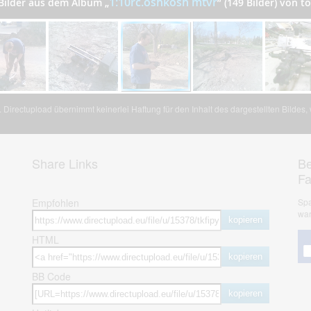
1:10rc.oshkosh mtvr
 Bilder aus dem Album
„
”
(149 Bilder) von 
Directupload übernimmt keinerlei Haftung für den Inhalt des dargestellten Bildes
Share Links
Be
F
Empfohlen
Spa
war
kopieren
HTML
kopieren
BB Code
kopieren