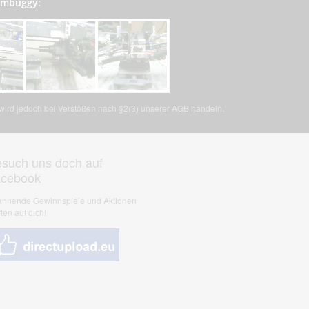
tombuggy:
, wird jedoch bei Verstößen nach §2(3) unserer AGB handeln.
such uns doch auf
acebook
nnende Gewinnspiele und Aktionen
ten auf dich!