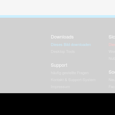
Downloads
Sic
Dieses Bild downloaden
Die
Desktop Tools
Wer
Nut
Support
So
häufig gestellte Fragen
Kontakt & Support-System
Neu
Impressum
Fac