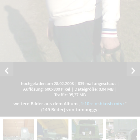
hochgeladen am 28.02.2008
|
839 mal angeschaut
|
Auflösung: 600x800 Pixel
|
Dateigröße: 0,04 MB
|
Traffic: 35,37 MB
weitere Bilder aus dem Album
„
1:10rc.oshkosh mtvr
”
(149 Bilder) von tombuggy: