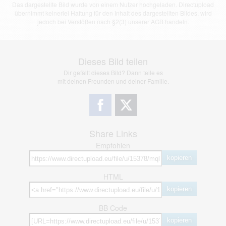
Das dargestellte Bild wurde von einem Nutzer hochgeladen. Directupload
übernimmt keinerlei Haftung für den Inhalt des dargestellten Bildes, wird
jedoch bei Verstößen nach §2(3) unserer AGB handeln.
Dieses Bild teilen
Dir gefällt dieses Bild? Dann teile es
mit deinen Freunden und deiner Familie.
Share Links
Empfohlen
kopieren
HTML
kopieren
BB Code
kopieren