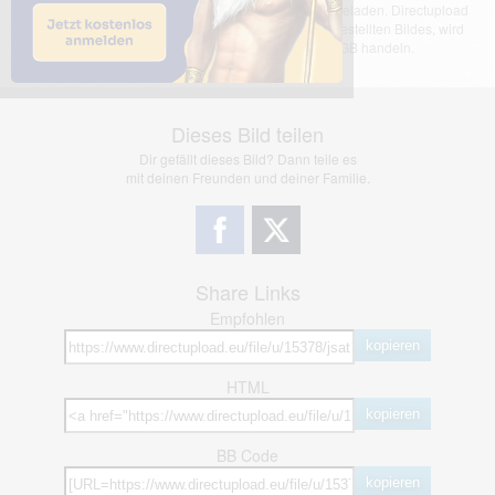
Das dargestellte Bild wurde von einem Nutzer hochgeladen. Directupload
übernimmt keinerlei Haftung für den Inhalt des dargestellten Bildes, wird
jedoch bei Verstößen nach §2(3) unserer AGB handeln.
Dieses Bild teilen
Dir gefällt dieses Bild? Dann teile es
mit deinen Freunden und deiner Familie.
Share Links
Empfohlen
kopieren
HTML
kopieren
BB Code
kopieren