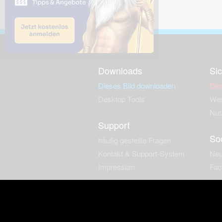
Downloads
Sic
Dieses Bild downloaden
Die
Desktop Tools
Wer
Nut
Support
So
häufig gestellte Fragen
Kontakt & Support-System
Neu
Impressum
Fac