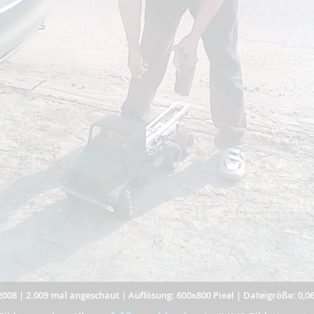
2008
|
2.009 mal angeschaut
|
Auflösung: 600x800 Pixel
|
Dateigröße: 0,0