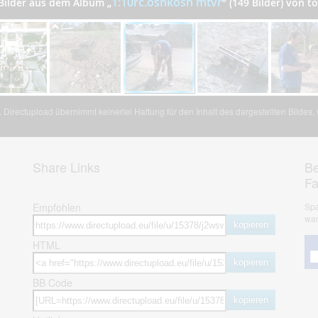
1:10rc.oshkosh mtvr
 Bilder aus dem Album
„
”
(149 Bilder) von 
Directupload übernimmt keinerlei Haftung für den Inhalt des dargestellten Bildes
Share Links
Be
F
Empfohlen
Spa
war
kopieren
HTML
kopieren
BB Code
kopieren