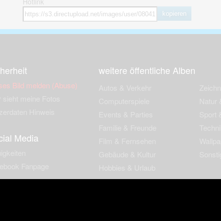
Hotlink
kopieren
herheit
weitere öffentliche Alben
ses Bild melden (Abuse)
Autos & Verkehr
Zeich
 sieht meine Fotos
Computerspiele
Natur 
zerdaten Hinweis
Events & Parties
Sport &
Familie & Freunde
Techni
cial Media
Film & Fernsehen
Wallpa
igkeiten
Gebäude & Kultur
Sonsti
ebook Fanpage
Hobbies & Urlaub