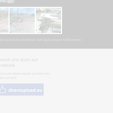
tombuggy:
, wird jedoch bei Verstößen nach §2(3) unserer AGB handeln.
such uns doch auf
acebook
nnende Gewinnspiele und Aktionen
ten auf dich!