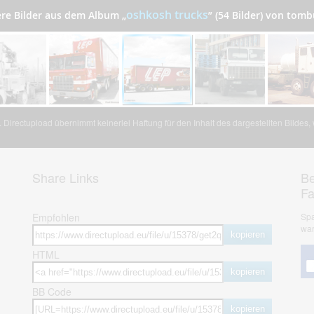
oshkosh trucks
ere Bilder aus dem Album
„
”
(54 Bilder) von tomb
Directupload übernimmt keinerlei Haftung für den Inhalt des dargestellten Bildes
Share Links
Be
F
Empfohlen
Spa
war
kopieren
HTML
kopieren
BB Code
kopieren