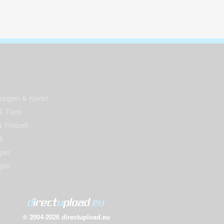
nungen & Kunst
& Tiere
 Freizeit
k
per
ges
© 2004-2026 directupload.eu