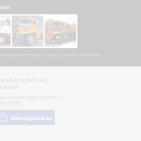
uggy:
, wird jedoch bei Verstößen nach §2(3) unserer AGB handeln.
such uns doch auf
acebook
nnende Gewinnspiele und Aktionen
ten auf dich!