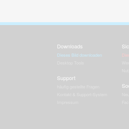
Downloads
Sic
Dieses Bild downloaden
Die
Desktop Tools
Wer
Nut
Support
So
häufig gestellte Fragen
Kontakt & Support-System
Neu
Impressum
Fac