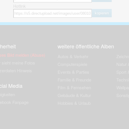
Hotlink
kopieren
herheit
weitere öffentliche Alben
ses Bild melden (Abuse)
Autos & Verkehr
Zeich
 sieht meine Fotos
Computerspiele
Natur 
zerdaten Hinweis
Events & Parties
Sport &
Familie & Freunde
Techni
cial Media
Film & Fernsehen
Wallpa
igkeiten
Gebäude & Kultur
Sonsti
ebook Fanpage
Hobbies & Urlaub