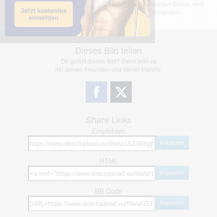
übernimmt keinerlei Haftung für den Inhalt des dargestellten Bildes, wird
jedoch bei Verstößen nach §2(3) unserer AGB handeln.
Dieses Bild teilen
Dir gefällt dieses Bild? Dann teile es
mit deinen Freunden und deiner Familie.
Share Links
Empfohlen
kopieren
HTML
kopieren
BB Code
kopieren