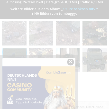
Auflösung: 240x320 Pixel
|
Dateigröße: 0,01 MB
|
Traffic: 6,65 MB
weitere Bilder aus dem Album
„
1:10rc.oshkosh mtvr
”
(149 Bilder) von tombuggy:
×
Das dargestellte Bild wurde von einem Nutzer hochgeladen. Directupload