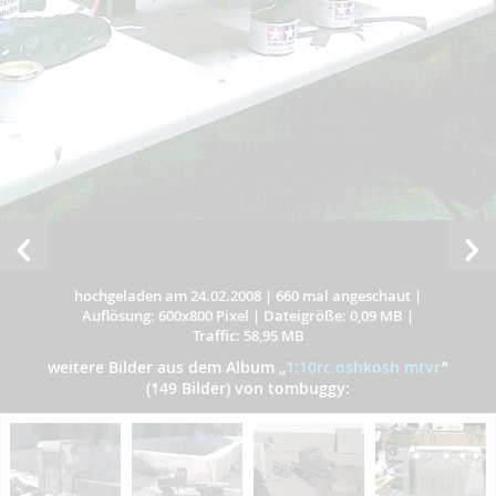
hochgeladen am 24.02.2008
|
660 mal angeschaut
|
Auflösung: 600x800 Pixel
|
Dateigröße: 0,09 MB
|
Traffic: 58,95 MB
weitere Bilder aus dem Album
„
1:10rc.oshkosh mtvr
”
(149 Bilder) von tombuggy: