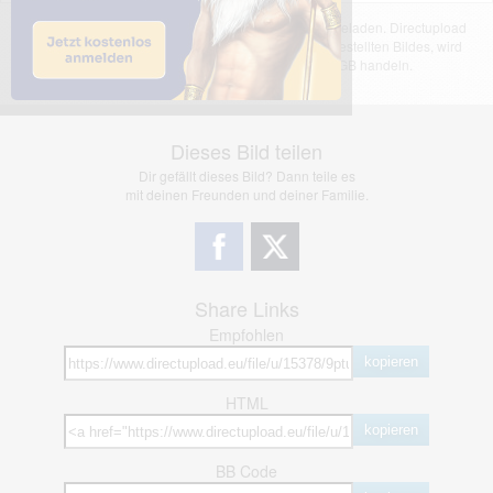
Das dargestellte Bild wurde von einem Nutzer hochgeladen. Directupload
übernimmt keinerlei Haftung für den Inhalt des dargestellten Bildes, wird
jedoch bei Verstößen nach §2(3) unserer AGB handeln.
Dieses Bild teilen
Dir gefällt dieses Bild? Dann teile es
mit deinen Freunden und deiner Familie.
Share Links
Empfohlen
kopieren
HTML
kopieren
BB Code