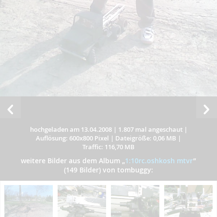
hochgeladen am 13.04.2008
|
1.807 mal angeschaut
|
Auflösung: 600x800 Pixel
|
Dateigröße: 0,06 MB
|
Traffic: 116,70 MB
weitere Bilder aus dem Album
„
1:10rc.oshkosh mtvr
”
(149 Bilder) von tombuggy: