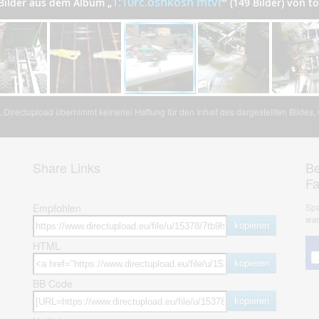
1:10rc.oshkosh mtvr
 Bilder aus dem Album
„
”
(149 Bilder) von 
Directupload übernimmt keinerlei Haftung für den Inhalt des dargestellten Bildes
Share Links
Be
F
Empfohlen
Spa
war
kopieren
HTML
kopieren
BB Code
kopieren