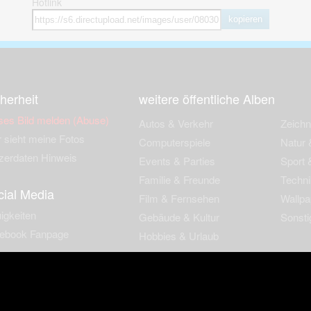
Hotlink
kopieren
herheit
weitere öffentliche Alben
ses Bild melden (Abuse)
Autos & Verkehr
Zeich
 sieht meine Fotos
Computerspiele
Natur 
zerdaten Hinweis
Events & Parties
Sport &
Familie & Freunde
Techni
cial Media
Film & Fernsehen
Wallpa
igkeiten
Gebäude & Kultur
Sonsti
ebook Fanpage
Hobbies & Urlaub