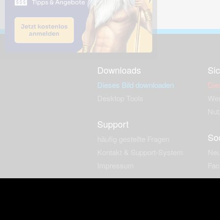
Downloads
Sic
Dieses Bild downloaden
Die
Desktop Tools
Wer
Nut
Support
So
häufig gestellte Fragen
Kontakt & Support-System
Neu
Impressum
Fac