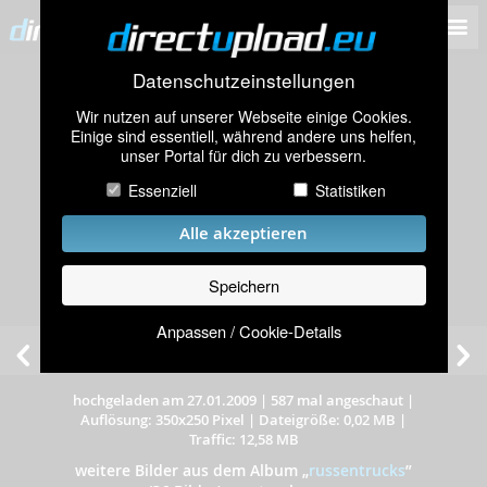
Datenschutzeinstellungen
Wir nutzen auf unserer Webseite einige Cookies.
Einige sind essentiell, während andere uns helfen,
unser Portal für dich zu verbessern.
Essenziell
Statistiken
Alle akzeptieren
Speichern
Anpassen / Cookie-Details
hochgeladen am 27.01.2009
|
587 mal angeschaut
|
Auflösung: 350x250 Pixel
|
Dateigröße: 0,02 MB
|
Traffic: 12,58 MB
weitere Bilder aus dem Album
„
russentrucks
”