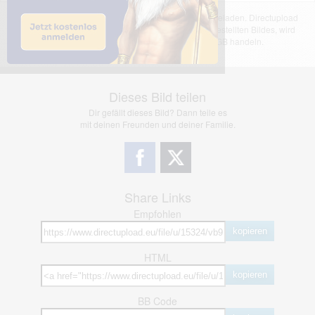
Das dargestellte Bild wurde von einem Nutzer hochgeladen. Directupload
übernimmt keinerlei Haftung für den Inhalt des dargestellten Bildes, wird
jedoch bei Verstößen nach §2(3) unserer AGB handeln.
Dieses Bild teilen
Dir gefällt dieses Bild? Dann teile es
mit deinen Freunden und deiner Familie.
Share Links
Empfohlen
kopieren
HTML
kopieren
BB Code