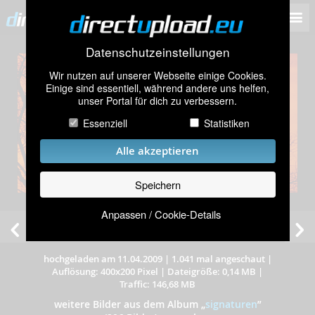
Datenschutzeinstellungen
Wir nutzen auf unserer Webseite einige Cookies.
Einige sind essentiell, während andere uns helfen,
unser Portal für dich zu verbessern.
Essenziell
Statistiken
Alle akzeptieren
Speichern
Anpassen / Cookie-Details
hochgeladen am 11.04.2009
|
1.041 mal angeschaut
|
Auflösung: 400x200 Pixel
|
Dateigröße: 0,14 MB
|
Traffic: 146,68 MB
weitere Bilder aus dem Album
„
signaturen
”