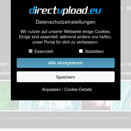
Bilder hochladen
M
Datenschutzeinstellungen
Wir nutzen auf unserer Webseite einige Cookies.
Einige sind essentiell, während andere uns helfen,
unser Portal für dich zu verbessern.
Essenziell
Statistiken
Alle akzeptieren
2009
|
1.250 mal angeschaut
|
Auflösung: 380x150 Pixel
|
Dateigröße: 0,1
signaturen
weitere Bilder aus dem Album
„
”
(206 Bilder) von volpe
Speichern
Anpassen / Cookie-Details
Directupload übernimmt keinerlei Haftung für den Inhalt des dargestellten Bildes