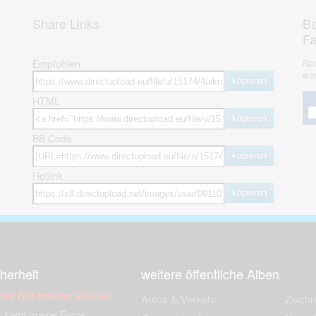
Share Links
Be
F
Empfohlen
Spa
war
kopieren
HTML
kopieren
BB Code
kopieren
Hotlink
kopieren
herheit
weitere öffentliche Alben
ses Bild melden (Abuse)
Autos & Verkehr
Zeich
 sieht meine Fotos