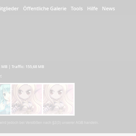
itglieder
Öffentliche Galerie
Tools
Hilfe
News
2 MB
|
Traffic: 155,68 MB
:
, wird jedoch bei Verstößen nach §2(3) unserer AGB handeln.