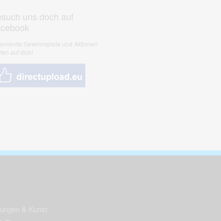
such uns doch auf
acebook
nnende Gewinnspiele und Aktionen
ten auf dich!
nungen & Kunst