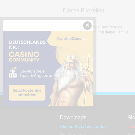
Dieses Bild teilen
×
Dir gefällt dieses Bild? Dann teile es
mit deinen Freunden und deiner Familie.
Downloads
Sic
Dieses Bild downloaden
Die
Desktop Tools
Wer