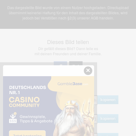
Das dargestellte Bild wurde von einem Nutzer hochgeladen. Directupload
übernimmt keinerlei Haftung für den Inhalt des dargestellten Bildes, wird
jedoch bei Verstößen nach §2(3) unserer AGB handeln.
Dieses Bild teilen
Dir gefällt dieses Bild? Dann teile es
mit deinen Freunden und deiner Familie.
×
Share Links
Empfohlen
kopieren
HTML
kopieren
BB Code