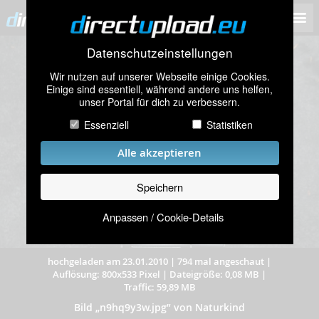
Datenschutzeinstellungen
Wir nutzen auf unserer Webseite einige Cookies.
Einige sind essentiell, während andere uns helfen,
unser Portal für dich zu verbessern.
Essenziell
Statistiken
Alle akzeptieren
Speichern
Anpassen / Cookie-Details
hochgeladen am 23.01.2010
|
794 mal angeschaut
|
Auflösung: 800x533 Pixel
|
Dateigröße: 0,08 MB
|
Traffic: 59,89 MB
Bild „n9hq9y3w.jpg” von Naturkind