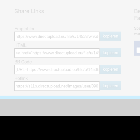
Share Links
Be
F
Empfohlen
Spa
war
kopieren
HTML
kopieren
BB Code
kopieren
Hotlink
kopieren
herheit
weitere öffentliche Alben
ses Bild melden (Abuse)
Autos & Verkehr
Zeich
 sieht meine Fotos