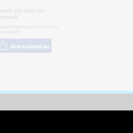
such uns doch auf
acebook
nnende Gewinnspiele und Aktionen
ten auf dich!
nungen & Kunst