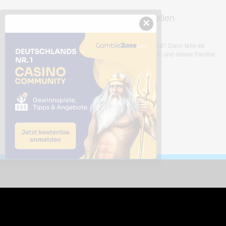
Dieses Bild teilen
×
Dir gefällt dieses Bild? Dann teile es
mit deinen Freunden und deiner Familie.
Downloads
Sic
Dieses Bild downloaden
Die
Desktop Tools
Wer