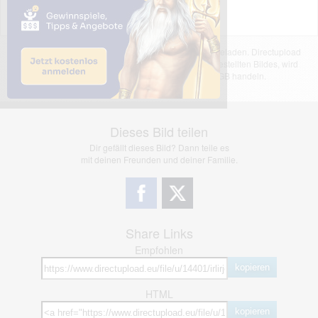
Das dargestellte Bild wurde von einem Nutzer hochgeladen. Directupload
übernimmt keinerlei Haftung für den Inhalt des dargestellten Bildes, wird
jedoch bei Verstößen nach §2(3) unserer AGB handeln.
Dieses Bild teilen
Dir gefällt dieses Bild? Dann teile es
mit deinen Freunden und deiner Familie.
Share Links
Empfohlen
kopieren
HTML
kopieren