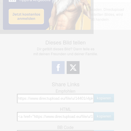
Das dargestellte Bild wurde von einem Nutzer hochgeladen. Directupload
übernimmt keinerlei Haftung für den Inhalt des dargestellten Bildes, wird
jedoch bei Verstößen nach §2(3) unserer AGB handeln.
Dieses Bild teilen
Dir gefällt dieses Bild? Dann teile es
mit deinen Freunden und deiner Familie.
Share Links
Empfohlen
kopieren
HTML
kopieren
BB Code