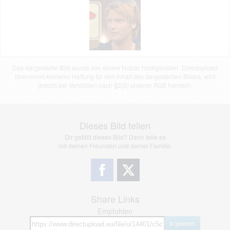
Das dargestellte Bild wurde von einem Nutzer hochgeladen. Directupload
übernimmt keinerlei Haftung für den Inhalt des dargestellten Bildes, wird
jedoch bei Verstößen nach §2(3) unserer AGB handeln.
Dieses Bild teilen
Dir gefällt dieses Bild? Dann teile es
mit deinen Freunden und deiner Familie.
Share Links
Empfohlen
kopieren