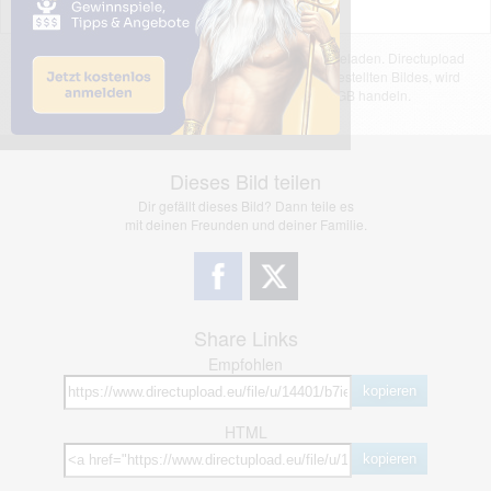
Das dargestellte Bild wurde von einem Nutzer hochgeladen. Directupload
übernimmt keinerlei Haftung für den Inhalt des dargestellten Bildes, wird
jedoch bei Verstößen nach §2(3) unserer AGB handeln.
Dieses Bild teilen
Dir gefällt dieses Bild? Dann teile es
mit deinen Freunden und deiner Familie.
Share Links
Empfohlen
kopieren
HTML
kopieren