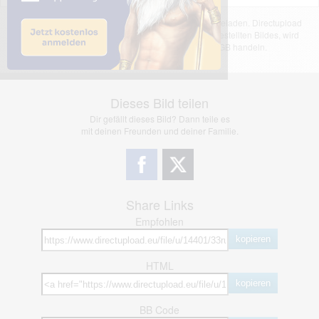
Das dargestellte Bild wurde von einem Nutzer hochgeladen. Directupload
übernimmt keinerlei Haftung für den Inhalt des dargestellten Bildes, wird
jedoch bei Verstößen nach §2(3) unserer AGB handeln.
Dieses Bild teilen
Dir gefällt dieses Bild? Dann teile es
mit deinen Freunden und deiner Familie.
Share Links
Empfohlen
kopieren
HTML
kopieren
BB Code