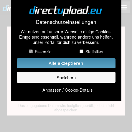
Datenschutzeinstellungen
Wir nutzen auf unserer Webseite einige Cookies.
Altersprüfung
Einige sind essentiell, während andere uns helfen,
unser Portal für dich zu verbessern.
Dieses Bild oder ein Bild des Albums scheint Inhalte zu
enthalten, die nur für Personen über 18 Jahren geeignet
Essenziell
Statistiken
sind.
Alle akzeptieren
Bitte gib dein Geburtsdatum ein
Speichern
Anpassen / Cookie-Details
Absenden
Das eingegebene Datum wird lediglich geprüft, jedoch nicht
abgespeichert.