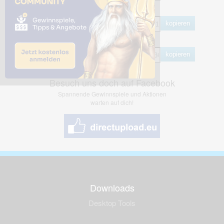
HTML
kopieren
BB Code
kopieren
Besuch uns doch auf Facebook
Spannende Gewinnspiele und Aktionen
warten auf dich!
Downloads
Desktop Tools