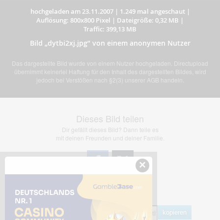
hochgeladen am 23.11.2007
|
1.249 mal angeschaut
|
Auflösung: 800x800 Pixel
|
Dateigröße: 0,32 MB
|
Traffic: 399,13 MB
Bild „dytbi2xj.jpg” von einem anonymen Nutzer
Das dargestellte Bild wurde von einem Nutzer hochgeladen. Directupload
übernimmt keinerlei Haftung für den Inhalt des dargestellten Bildes, wird
jedoch bei Verstößen nach §2(3) unserer AGB handeln.
Dieses Bild teilen
Dir gefällt dieses Bild? Dann teile es
mit deinen Freunden und deiner Familie.
×
Share Links
Empfohlen
kopieren