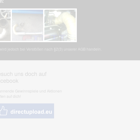
m:
, wird jedoch bei Verstößen nach §2(3) unserer AGB handeln.
such uns doch auf
acebook
nnende Gewinnspiele und Aktionen
ten auf dich!