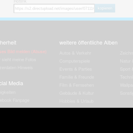
Hotlink
kopieren
herheit
weitere öffentliche Alben
ses Bild melden (Abuse)
Autos & Verkehr
Zeich
 sieht meine Fotos
Computerspiele
Natur 
zerdaten Hinweis
Events & Parties
Sport &
Familie & Freunde
Techni
cial Media
Film & Fernsehen
Wallpa
igkeiten
Gebäude & Kultur
Sonsti
ebook Fanpage
Hobbies & Urlaub