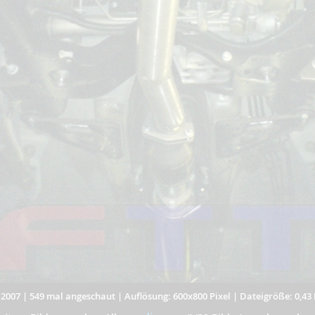
.2007
|
549 mal angeschaut
|
Auflösung: 600x800 Pixel
|
Dateigröße: 0,43