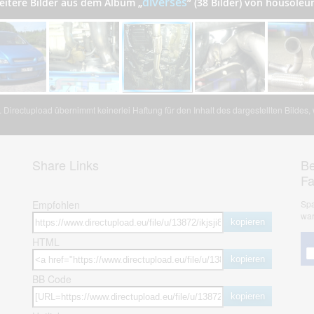
diverses
eitere Bilder aus dem Album
„
”
(38 Bilder) von housoleu
Directupload übernimmt keinerlei Haftung für den Inhalt des dargestellten Bildes
Share Links
Be
F
Empfohlen
Spa
war
kopieren
HTML
kopieren
BB Code
kopieren