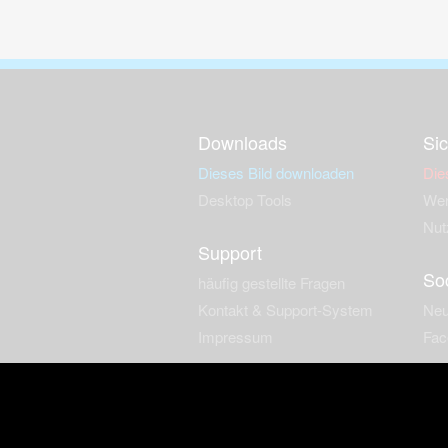
Downloads
Sic
Dieses Bild downloaden
Die
Desktop Tools
Wer
Nut
Support
So
häufig gestellte Fragen
Kontakt & Support-System
Neu
Impressum
Fac