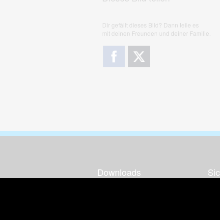
Dir gefällt dieses Bild? Dann teile es
mit deinen Freunden und deiner Familie.
Downloads
Sic
Dieses Bild downloaden
Die
Desktop Tools
Wer
Nut