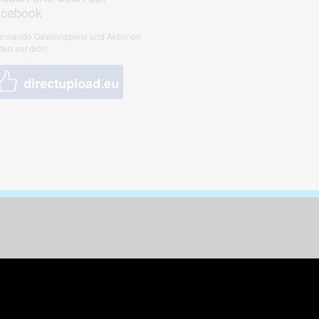
acebook
nnende Gewinnspiele und Aktionen
ten auf dich!
nungen & Kunst
& Tiere
 Freizeit