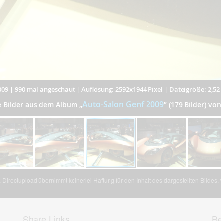
009
|
990 mal angeschaut
|
Auflösung: 2592x1944 Pixel
|
Dateigröße: 2,5
Auto-Salon Genf 2009
e Bilder aus dem Album
„
”
(179 Bilder) von
Directupload übernimmt keinerlei Haftung für den Inhalt des dargestellten Bildes
Share Links
Be