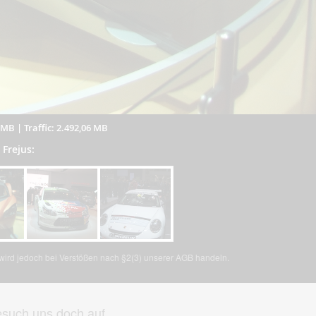
2 MB
|
Traffic: 2.492,06 MB
 Frejus:
, wird jedoch bei Verstößen nach §2(3) unserer AGB handeln.
such uns doch auf