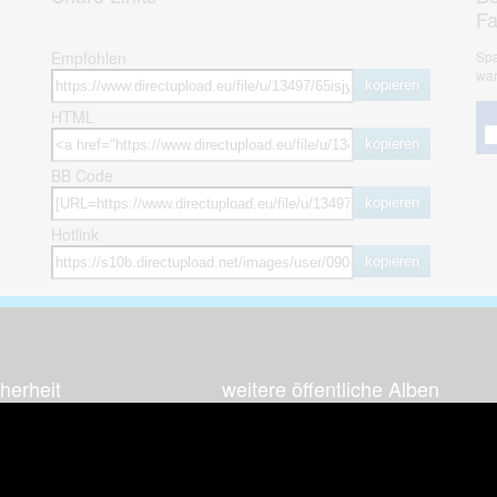
F
Empfohlen
Spa
war
kopieren
HTML
kopieren
BB Code
kopieren
Hotlink
kopieren
herheit
weitere öffentliche Alben
ses Bild melden (Abuse)
Autos & Verkehr
Zeich
 sieht meine Fotos
Computerspiele
Natur 
zerdaten Hinweis
Events & Parties
Sport &