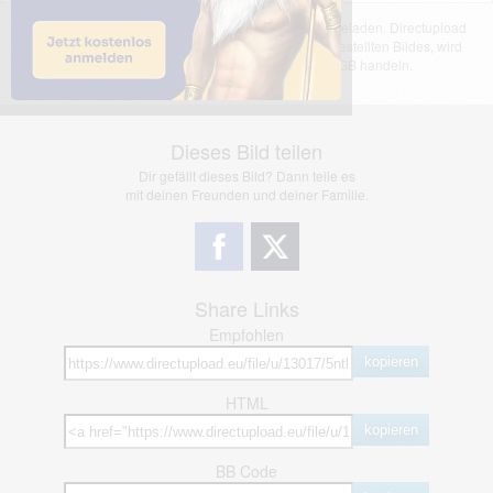
Das dargestellte Bild wurde von einem Nutzer hochgeladen. Directupload
übernimmt keinerlei Haftung für den Inhalt des dargestellten Bildes, wird
jedoch bei Verstößen nach §2(3) unserer AGB handeln.
Dieses Bild teilen
Dir gefällt dieses Bild? Dann teile es
mit deinen Freunden und deiner Familie.
Share Links
Empfohlen
kopieren
HTML
kopieren
BB Code