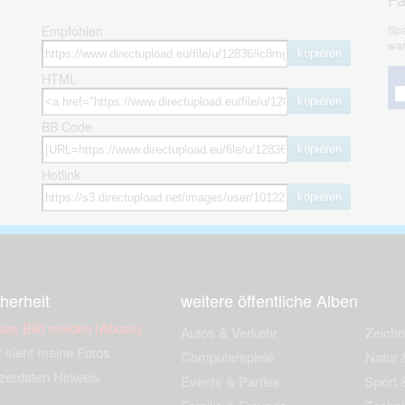
Empfohlen
Spa
war
kopieren
HTML
kopieren
BB Code
kopieren
Hotlink
kopieren
herheit
weitere öffentliche Alben
ses Bild melden (Abuse)
Autos & Verkehr
Zeich
 sieht meine Fotos
Computerspiele
Natur 
zerdaten Hinweis
Events & Parties
Sport &