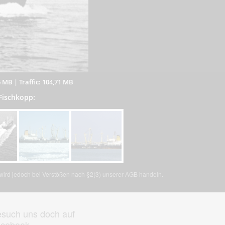
6 MB
|
Traffic: 104,71 MB
 Fischkopp:
, wird jedoch bei Verstößen nach §2(3) unserer AGB handeln.
such uns doch auf
acebook