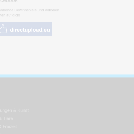
nnende Gewinnspiele und Aktionen
ten auf dich!
nungen & Kunst
& Tiere
 Freizeit