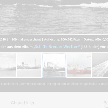
2010
|
1.809 mal angeschaut
|
Auflösung: 800x542 Pixel
|
Dateigröße: 0,0
Schiffe Bremer Werften
ilder aus dem Album
„
”
(186 Bilder) von
Directupload übernimmt keinerlei Haftung für den Inhalt des dargestellten Bildes
Share Links
Be
F