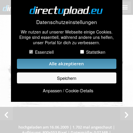
Datenschutzeinstellungen
Wir nutzen auf unserer Webseite einige Cookies.
Einige sind essentiell, während andere uns helfen,
unser Portal für dich zu verbessern.
Essenziell
Statistiken
Alle akzeptieren
Speichern
Anpassen / Cookie-Details
hochgeladen am 16.06.2009
|
1.702 mal angeschaut
|
Auflösung: 800x553 Pixel
|
Dateigröße: 0,07 MB
|