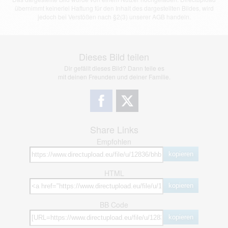
übernimmt keinerlei Haftung für den Inhalt des dargestellten Bildes, wird
jedoch bei Verstößen nach §2(3) unserer AGB handeln.
Dieses Bild teilen
Dir gefällt dieses Bild? Dann teile es
mit deinen Freunden und deiner Familie.
Share Links
Empfohlen
kopieren
HTML
kopieren
BB Code
kopieren