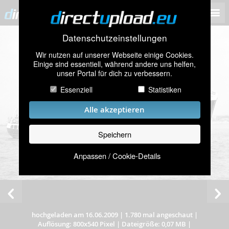
Datenschutzeinstellungen
Wir nutzen auf unserer Webseite einige Cookies.
Einige sind essentiell, während andere uns helfen,
unser Portal für dich zu verbessern.
Essenziell
Statistiken
Alle akzeptieren
Speichern
Anpassen / Cookie-Details
hochgeladen am 16.06.2009
|
1.780 mal angeschaut
|
Auflösung: 800x540 Pixel
|
Dateigröße: 0,07 MB
|