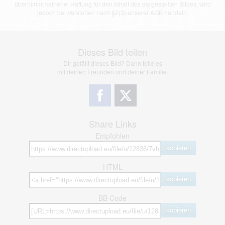
übernimmt keinerlei Haftung für den Inhalt des dargestellten Bildes, wird
jedoch bei Verstößen nach §2(3) unserer AGB handeln.
Dieses Bild teilen
Dir gefällt dieses Bild? Dann teile es
mit deinen Freunden und deiner Familie.
Share Links
Empfohlen
kopieren
HTML
kopieren
BB Code
kopieren