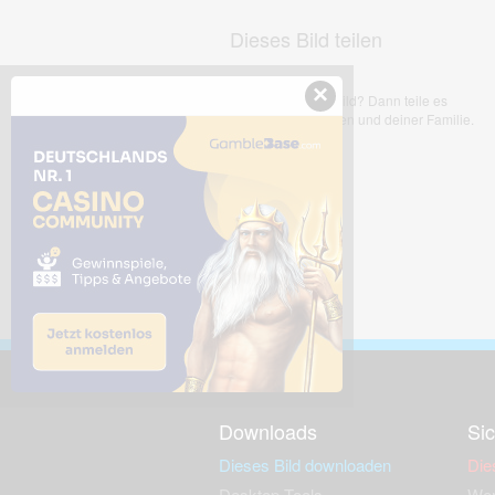
Dieses Bild teilen
×
Dir gefällt dieses Bild? Dann teile es
mit deinen Freunden und deiner Familie.
Downloads
Sic
Dieses Bild downloaden
Die
Desktop Tools
Wer