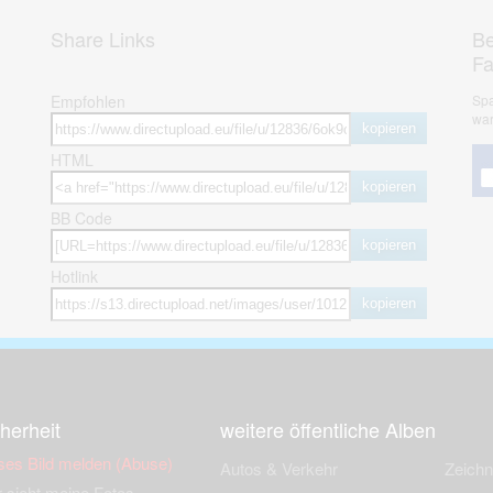
Share Links
Be
F
Empfohlen
Spa
war
kopieren
HTML
kopieren
BB Code
kopieren
Hotlink
kopieren
herheit
weitere öffentliche Alben
ses Bild melden (Abuse)
Autos & Verkehr
Zeich
 sieht meine Fotos