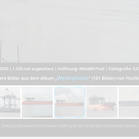
2010
|
1.326 mal angeschaut
|
Auflösung: 800x600 Pixel
|
Dateigröße: 0,
Weserphotos
ere Bilder aus dem Album
„
”
(101 Bilder) von Fisch
Directupload übernimmt keinerlei Haftung für den Inhalt des dargestellten Bildes