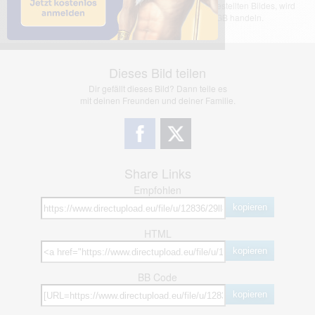
übernimmt keinerlei Haftung für den Inhalt des dargestellten Bildes, wird
jedoch bei Verstößen nach §2(3) unserer AGB handeln.
Dieses Bild teilen
Dir gefällt dieses Bild? Dann teile es
mit deinen Freunden und deiner Familie.
Share Links
Empfohlen
kopieren
HTML
kopieren
BB Code
kopieren