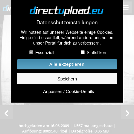
Datenschutzeinstellungen
Wir nutzen auf unserer Webseite einige Cookies.
Einige sind essentiell, während andere uns helfen,
unser Portal für dich zu verbessern.
Essenziell
Statistiken
Alle akzeptieren
Speichern
Anpassen / Cookie-Details
hochgeladen am 16.06.2009
|
1.567 mal angeschaut
|
Auflösung: 800x540 Pixel
|
Dateigröße: 0,06 MB
|