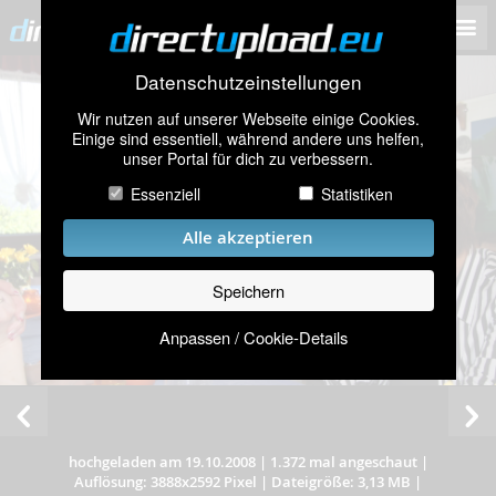
Datenschutzeinstellungen
Wir nutzen auf unserer Webseite einige Cookies.
Einige sind essentiell, während andere uns helfen,
unser Portal für dich zu verbessern.
Essenziell
Statistiken
Alle akzeptieren
Speichern
Anpassen / Cookie-Details
hochgeladen am 19.10.2008
|
1.372 mal angeschaut
|
Auflösung: 3888x2592 Pixel
|
Dateigröße: 3,13 MB
|