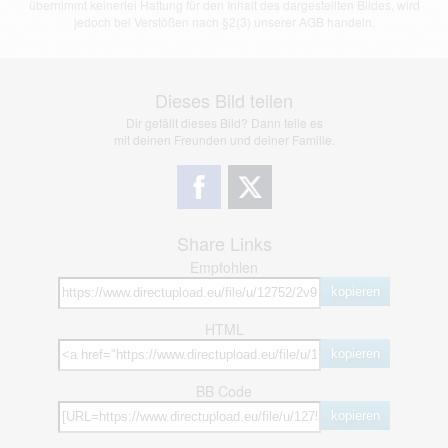
übernimmt keinerlei Haftung für den Inhalt des dargestellten Bildes, wird
jedoch bei Verstößen nach §2(3) unserer AGB handeln.
Dieses Bild teilen
Dir gefällt dieses Bild? Dann teile es
mit deinen Freunden und deiner Familie.
Share Links
Empfohlen
kopieren
HTML
kopieren
BB Code
kopieren