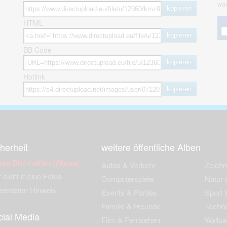
war
kopieren
HTML
kopieren
BB Code
kopieren
Hotlink
kopieren
herheit
weitere öffentliche Alben
ses Bild melden (Abuse)
Autos & Verkehr
Zeich
 sieht meine Fotos
Computerspiele
Natur 
zerdaten Hinweis
Events & Parties
Sport &
Familie & Freunde
Techni
cial Media
Film & Fernsehen
Wallpa