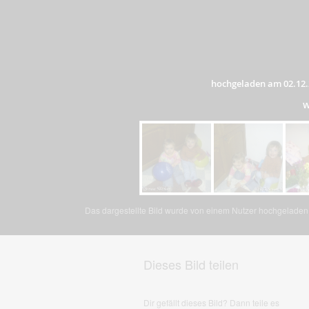
hochgeladen am 02.12.
w
Das dargestellte Bild wurde von einem Nutzer hochgeladen. 
Dieses Bild teilen
Dir gefällt dieses Bild? Dann teile es