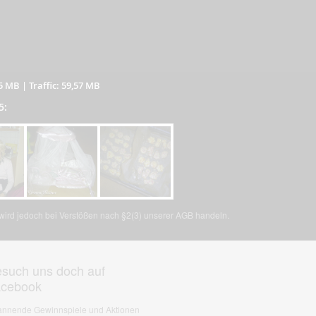
05 MB
|
Traffic: 59,57 MB
5:
, wird jedoch bei Verstößen nach §2(3) unserer AGB handeln.
such uns doch auf
acebook
nnende Gewinnspiele und Aktionen