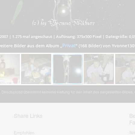
2007
|
1.275 mal angeschaut
|
Auflösung: 375x500 Pixel
|
Dateigröße: 0,
Privat
eitere Bilder aus dem Album
„
”
(168 Bilder) von Yvonne130
Directupload übernimmt keinerlei Haftung für den Inhalt des dargestellten Bildes
Share Links
Be
F
Empfohlen
Spa