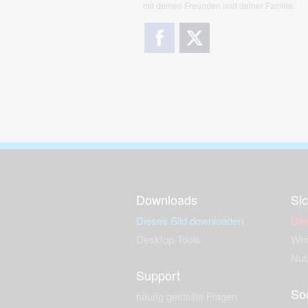
mit deinen Freunden und deiner Familie.
Downloads
Sic
Dieses Bild downloaden
Die
Desktop Tools
Wer
Nut
Support
So
häufig gestellte Fragen