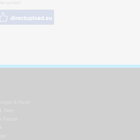
ten auf dich!
nungen & Kunst
& Tiere
 Freizeit
k
per