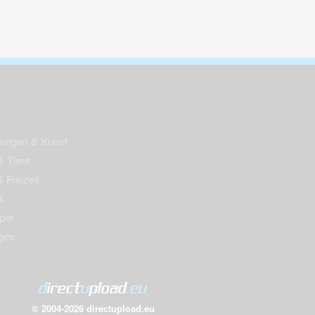
nungen & Kunst
& Tiere
 Freizeit
k
per
ges
© 2004-2026 directupload.eu