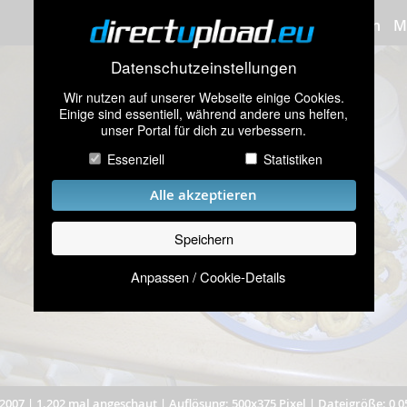
Bilder hochladen
M
Datenschutzeinstellungen
Wir nutzen auf unserer Webseite einige Cookies.
Einige sind essentiell, während andere uns helfen,
unser Portal für dich zu verbessern.
Essenziell
Statistiken
Alle akzeptieren
Speichern
Anpassen / Cookie-Details
2007
|
1.202 mal angeschaut
|
Auflösung: 500x375 Pixel
|
Dateigröße: 0,