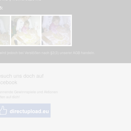
5:
, wird jedoch bei Verstößen nach §2(3) unserer AGB handeln.
such uns doch auf
acebook
nnende Gewinnspiele und Aktionen
ten auf dich!