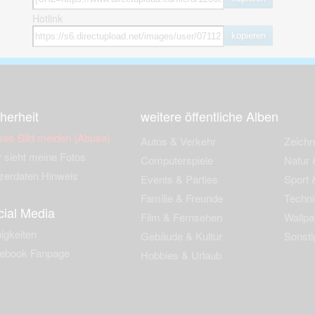
Hotlink
kopieren
herheit
weitere öffentliche Alben
ses Bild melden (Abuse)
Autos & Verkehr
Zeich
 sieht meine Fotos
Computerspiele
Natur 
zerdaten Hinweis
Events & Parties
Sport &
Familie & Freunde
Techni
cial Media
Film & Fernsehen
Wallpa
igkeiten
Gebäude & Kultur
Sonsti
ebook Fanpage
Hobbies & Urlaub