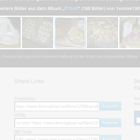
Privat
eitere Bilder aus dem Album
„
”
(168 Bilder) von Yvonne130
Directupload übernimmt keinerlei Haftung für den Inhalt des dargestellten Bildes
Share Links
Be
F
Empfohlen
Spa
war
kopieren
HTML
kopieren
BB Code
kopieren