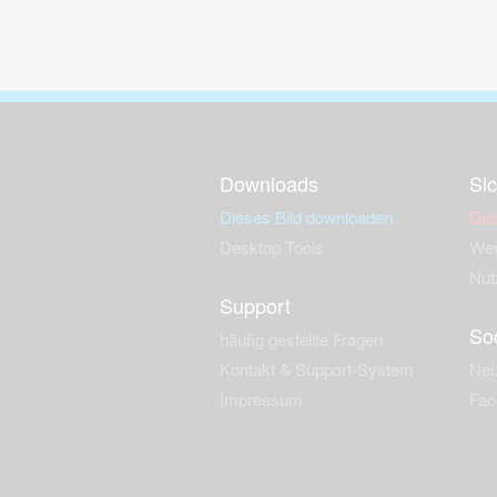
Downloads
Sic
Dieses Bild downloaden
Die
Desktop Tools
Wer
Nut
Support
So
häufig gestellte Fragen
Kontakt & Support-System
Neu
Impressum
Fac