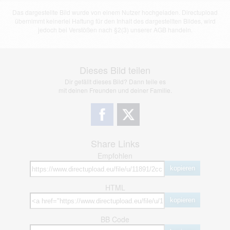
Das dargestellte Bild wurde von einem Nutzer hochgeladen. Directupload
übernimmt keinerlei Haftung für den Inhalt des dargestellten Bildes, wird
jedoch bei Verstößen nach §2(3) unserer AGB handeln.
Dieses Bild teilen
Dir gefällt dieses Bild? Dann teile es
mit deinen Freunden und deiner Familie.
Share Links
Empfohlen
kopieren
HTML
kopieren
BB Code