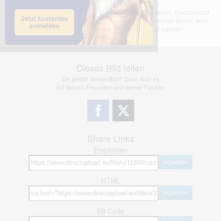
Das dargestellte Bild wurde von einem Nutzer hochgeladen. Directupload
übernimmt keinerlei Haftung für den Inhalt des dargestellten Bildes, wird
jedoch bei Verstößen nach §2(3) unserer AGB handeln.
Dieses Bild teilen
Dir gefällt dieses Bild? Dann teile es
mit deinen Freunden und deiner Familie.
Share Links
Empfohlen
kopieren
HTML
kopieren
BB Code