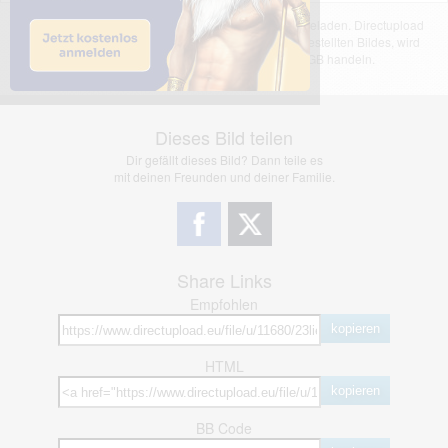
Das dargestellte Bild wurde von einem Nutzer hochgeladen. Directupload
übernimmt keinerlei Haftung für den Inhalt des dargestellten Bildes, wird
jedoch bei Verstößen nach §2(3) unserer AGB handeln.
Dieses Bild teilen
Dir gefällt dieses Bild? Dann teile es
mit deinen Freunden und deiner Familie.
Share Links
Empfohlen
kopieren
HTML
kopieren
BB Code