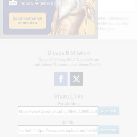
Das dargestellte Bild wurde von einem Nutzer hochgeladen. Directupload
übernimmt keinerlei Haftung für den Inhalt des dargestellten Bildes, wird
jedoch bei Verstößen nach §2(3) unserer AGB handeln.
Dieses Bild teilen
Dir gefällt dieses Bild? Dann teile es
mit deinen Freunden und deiner Familie.
Share Links
Empfohlen
kopieren
HTML
kopieren