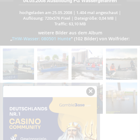
04.05.2008 Ausbildung FG Wassergefahren
hochgeladen am 25.05.2008
|
1.404 mal angeschaut
|
Auflösung: 720x576 Pixel
|
Dateigröße: 0,04 MB
|
Traffic: 63,10 MB
weitere Bilder aus dem Album
„
THW-Wasser: 080501 Hunte
”
(102 Bilder) von Wolfrider:
×