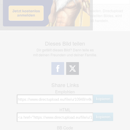
Das dargestellte Bild wurde von einem Nutzer hochgeladen. Directupload
übernimmt keinerlei Haftung für den Inhalt des dargestellten Bildes, wird
jedoch bei Verstößen nach §2(3) unserer AGB handeln.
Dieses Bild teilen
Dir gefällt dieses Bild? Dann teile es
mit deinen Freunden und deiner Familie.
Share Links
Empfohlen
kopieren
HTML
kopieren
BB Code