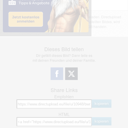
Das dargestellte Bild wurde von einem Nutzer hochgeladen. Directupload
übernimmt keinerlei Haftung für den Inhalt des dargestellten Bildes, wird
jedoch bei Verstößen nach §2(3) unserer AGB handeln.
Dieses Bild teilen
Dir gefällt dieses Bild? Dann teile es
mit deinen Freunden und deiner Familie.
Share Links
Empfohlen
kopieren
HTML
kopieren