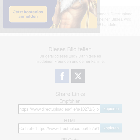
Das dargestellte Bild wurde von einem Nutzer hochgeladen. Directupload
übernimmt keinerlei Haftung für den Inhalt des dargestellten Bildes, wird
jedoch bei Verstößen nach §2(3) unserer AGB handeln.
Dieses Bild teilen
Dir gefällt dieses Bild? Dann teile es
mit deinen Freunden und deiner Familie.
Share Links
Empfohlen
kopieren
HTML
kopieren
BB Code