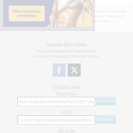
Das dargestellte Bild wurde von einem Nutzer hochgeladen. Directupload
übernimmt keinerlei Haftung für den Inhalt des dargestellten Bildes, wird
jedoch bei Verstößen nach §2(3) unserer AGB handeln.
Dieses Bild teilen
Dir gefällt dieses Bild? Dann teile es
mit deinen Freunden und deiner Familie.
Share Links
Empfohlen
kopieren
HTML
kopieren
BB Code